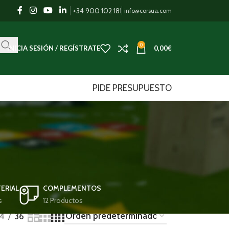
+34 900 102 181
info@corsua.com
0
INICIA SESIÓN / REGÍSTRATE
0,00
€
PIDE PRESUPUESTO
ERIAL
COMPLEMENTOS
s
12 Productos
4
36