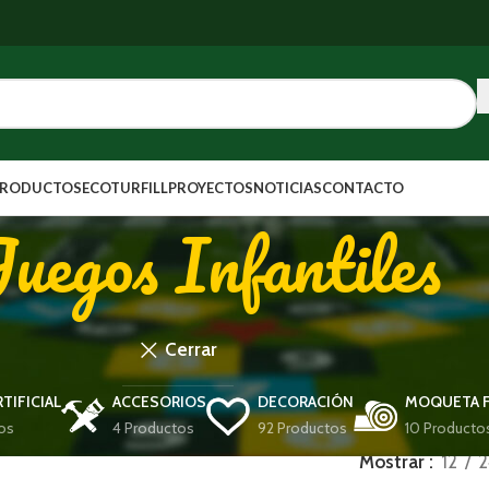
PRODUCTOS
ECOTURFILL
PROYECTOS
NOTICIAS
CONTACTO
uegos Infantiles
Cerrar
TIFICIAL
ACCESORIOS
DECORACIÓN
MOQUETA F
os
4 Productos
92 Productos
10 Producto
Mostrar
12
2