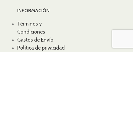
INFORMACIÓN
Términos y
Condiciones
Gastos de Envío
Política de privacidad
Política de Cookies
Aviso Legal
Condiciones Generales
Plataforma de
resolución de litigios en
línea