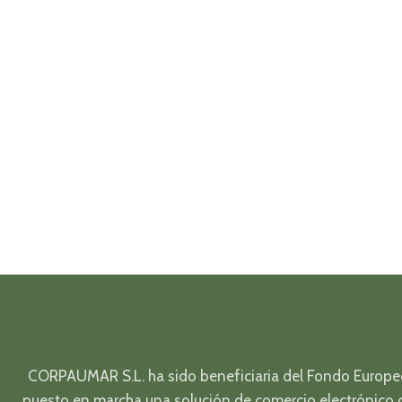
CORPAUMAR S.L. ha sido beneficiaria del Fondo Europeo d
puesto en marcha una solución de comercio electrónico c