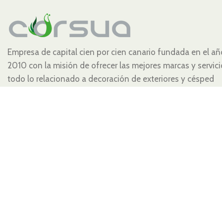
Empresa de capital cien por cien canario fundada en el añ
2010 con la misión de ofrecer las mejores marcas y servic
todo lo relacionado a decoración de exteriores y césped
artificial.
Acacias 3 35118 Zona Industrial de Arinaga
Agüimes - Las Palmas
Teléfono:
+34 900 102 181
Email: info@corsua.com