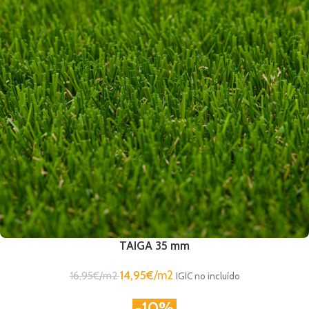
TAIGA 35 mm
14,95
€
/m2
16,95
€
/m2
IGIC no incluído
-10%