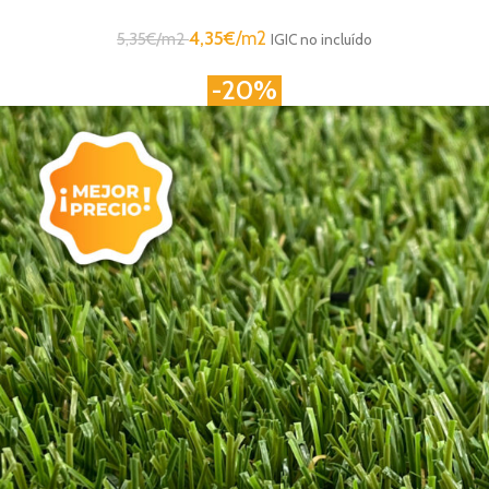
4,35
€
/m2
5,35
€
/m2
IGIC no incluído
-20%