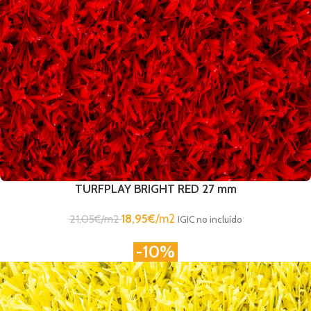
TURFPLAY BRIGHT RED 27 mm
18,95
€
/m2
21,05
€
/m2
IGIC no incluído
-10%