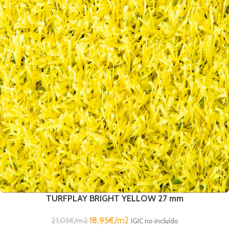
TURFPLAY BRIGHT YELLOW 27 mm
18,95
€
/m2
21,05
€
/m2
IGIC no incluído