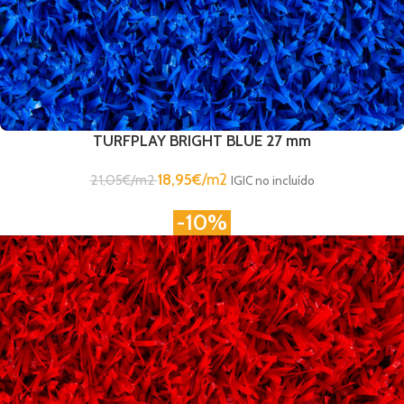
TURFPLAY BRIGHT BLUE 27 mm
18,95
€
/m2
21,05
€
/m2
IGIC no incluído
-10%