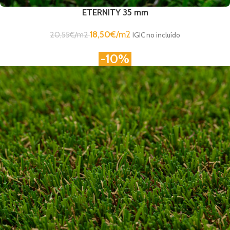
ETERNITY 35 mm
18,50
€
/m2
20,55
€
/m2
IGIC no incluído
-10%