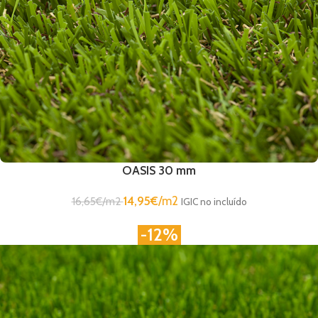
OASIS 30 mm
14,95
€
/m2
16,65
€
/m2
IGIC no incluído
-12%