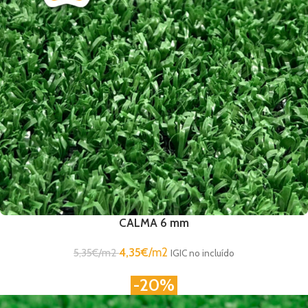
CALMA 6 mm
4,35
€
/m2
5,35
€
/m2
IGIC no incluído
-20%