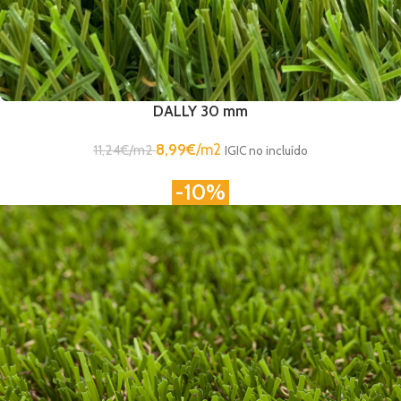
DALLY 30 mm
8,99
€
/m2
11,24
€
/m2
IGIC no incluído
-10%