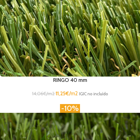
RINGO 40 mm
11,25
€
/m2
14,06
€
/m2
IGIC no incluído
-10%