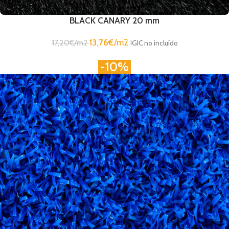
BLACK CANARY 20 mm
13,76
€
/m2
17,20
€
/m2
IGIC no incluído
-10%