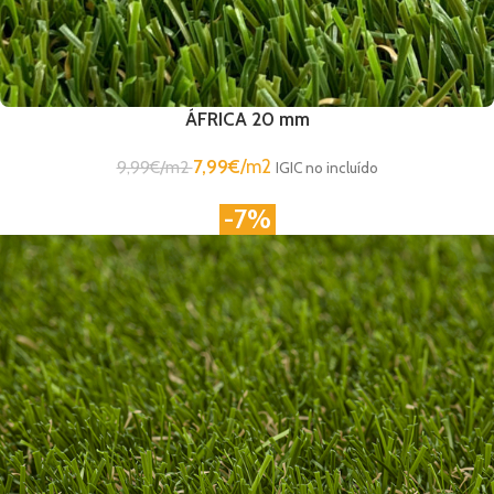
ÁFRICA 20 mm
7,99
€
/m2
9,99
€
/m2
IGIC no incluído
-7%