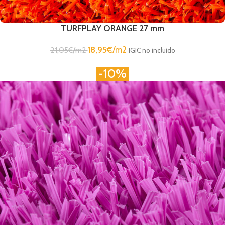
TURFPLAY ORANGE 27 mm
18,95
€
/m2
21,05
€
/m2
IGIC no incluído
-10%