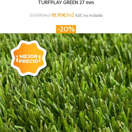
TURFPLAY GREEN 27 mm
18,95
€
/m2
21,05
€
/m2
IGIC no incluído
-20%