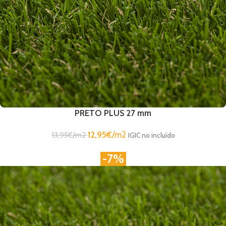
PRETO PLUS 27 mm
12,95
€
/m2
13,95
€
/m2
IGIC no incluído
-7%