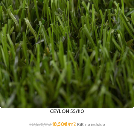
CEYLON 55/110
18,50
€
/m2
20,55
€
/m2
IGIC no incluído