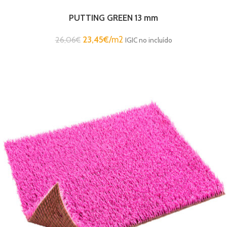
PUTTING GREEN 13 mm
23,45
€
/m2
26,06
€
IGIC no incluído