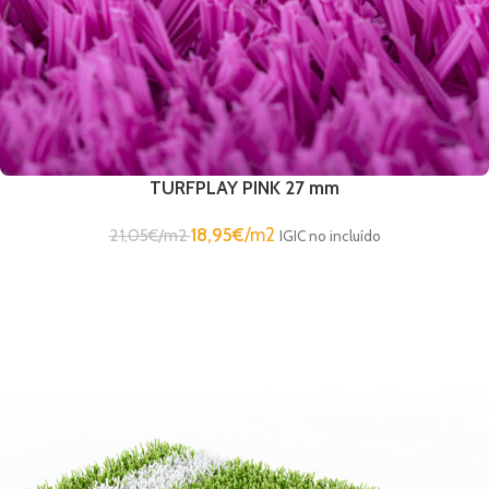
TURFPLAY PINK 27 mm
18,95
€
/m2
21,05
€
/m2
IGIC no incluído