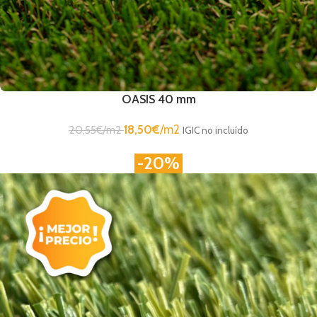
OASIS 40 mm
18,50
€
/m2
20,55
€
/m2
IGIC no incluído
-20%