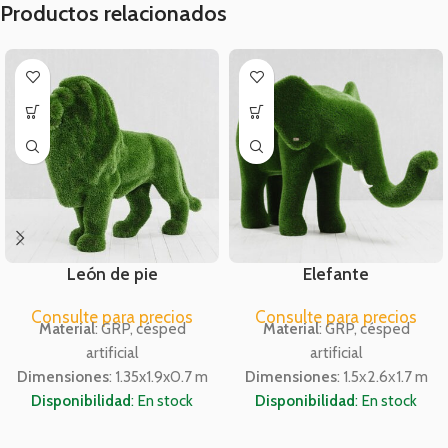
Productos relacionados
León de pie
Elefante
Consulte para precios
Consulte para precios
Material
: GRP, césped
Material
: GRP, césped
artificial
artificial
Dimensiones
: 1.35x1.9x0.7 m
Dimensiones
: 1.5х2.6х1.7 m
Disponibilidad
: En stock
Disponibilidad
: En stock
Para venta y alquiler
Para venta y alquiler